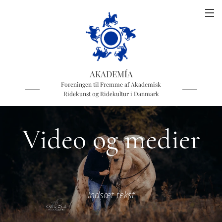
AKADEMÍA
Foreningen til Fremme af Akademisk
Ridekunst og Ridekultur i Danmark
Video og medier
Indsæt tekst